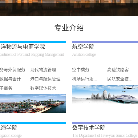
专业介绍
海洋物流与电商学院
航空学院
artment of Port and Shipping Management
Aviation college
务与外贸服务
现代物流管理
空中乘务
高速铁路客...
数据与会计
港口与航运管理
机场运行服...
民航安全技...
子商务
数字媒体技术
航海学院
数字技术学院
igation college
The Department of Five-year Junior College